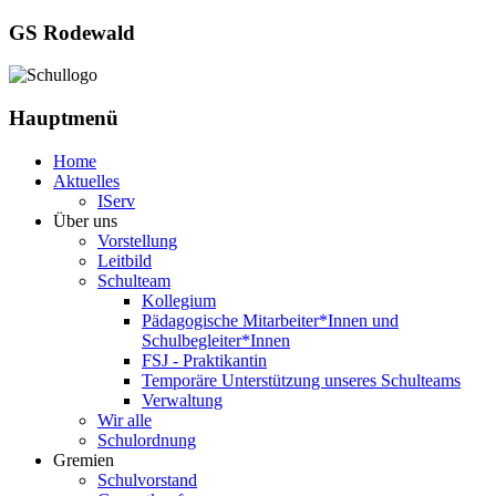
GS Rodewald
Hauptmenü
Home
Aktuelles
IServ
Über uns
Vorstellung
Leitbild
Schulteam
Kollegium
Pädagogische Mitarbeiter*Innen und
Schulbegleiter*Innen
FSJ - Praktikantin
Temporäre Unterstützung unseres Schulteams
Verwaltung
Wir alle
Schulordnung
Gremien
Schulvorstand